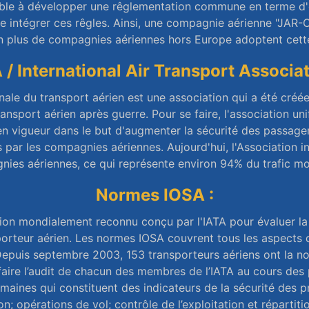
le à développer une rêglementation commune en terme d'ex
intégrer ces rêgles. Ainsi, une compagnie aérienne "JAR-O
en plus de compagnies aériennes hors Europe adoptent cett
 / International Air Transport Associat
onale du transport aérien est une association qui a été cré
ansport aérien après guerre. Pour se faire, l'association u
en vigueur dans le but d'augmenter la sécurité des passager
 par les compagnies aériennes. Aujourd'hui, l'Association i
es aériennes, ce qui représente environ 94% du trafic mo
Normes IOSA :
on mondialement reconnu conçu par l'IATA pour évaluer la g
orteur aérien. Les normes IOSA couvrent tous les aspects de
Depuis septembre 2003, 153 transporteurs aériens ont la no
aire l’audit de chacun des membres de l’IATA au cours des 
omaines qui constituent des indicateurs de la sécurité des p
n; opérations de vol; contrôle de l’exploitation et répartitio