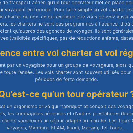
vice de transport aérien qu'un tour operateur met en place p
i voyagent en formule. Pour faire simple un vol charter es
e charter ou non, ce qui explique que vous pouvez aussi 
iers, les charters ne sont pas programmés à l'avance, d'où
achètent qu'auprès des agences de voyages. Ils sont générale
ives (validités spécifiques, pas de réductions enfants, dates
rence entre vol charter et vol régu
ent par un voyagiste pour un groupe de voyageurs, alors q
 toute l’année. Les vols charter sont souvent utilisés pour 
périodes de forte demande.
Qu’est-ce qu’un tour opérateur 
est un organisme privé qui "fabrique" et conçoit des voyag
els, les compagnies aériennes et d'autres prestataires (loueu
s clients vacanciers un séjour adapté au marché. Les Tours 
Voyages, Marmara, FRAM, Kuoni, Marsan, Jet Tours....