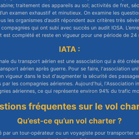
abine; traitement des appareils au sol; activités de fret, séc
d’un examen exhaustif et minutieux. On examine les question
ous les organismes d’audit répondent aux critères très sévèr
s compagnies qui ont subi avec succès un audit IOSA. L’enre
it est complété et reste en vigueur pour une période de 24
IATA :
onale du transport aérien est une association qui a été cré
ansport aérien après guerre. Pour se faire, l'association u
en vigueur dans le but d'augmenter la sécurité des passager
 par les compagnies aériennes. Aujourd'hui, l'Association i
es aériennes, ce qui représente environ 94% du trafic mo
tions fréquentes sur le vol char
Qu’est-ce qu’un vol charter ?
té par un tour-opérateur ou un voyagiste pour transporter